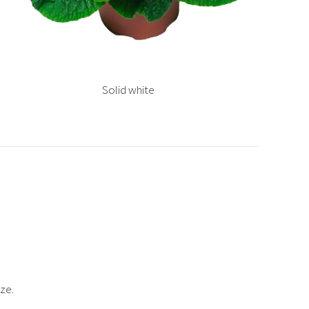
Solid white
ze.